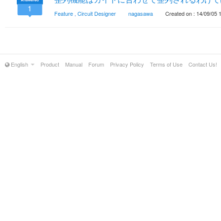
1
Feature
,
Circuit Designer
nagasawa
Created on : 14/09/05 
English
Product
Manual
Forum
Privacy Policy
Terms of Use
Contact Us!