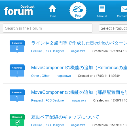
Post
Home
Manual
Contact
ラインや２点円等で作成したElectricのパタ
2
Feature
,
PCB Designer
nagasawa
Created on : 17/09/14 16
MoveComponentの機能の追加（Refere
1
Other
,
Other
nagasawa
Created on : 17/09/11 11:05:04
MoveComponentの機能の追加（部品配置
1
Request
,
PCB Designer
nagasawa
Created on : 17/09/11 1
差動ペア配線のギャップについて
Feature
,
PCB Designer
nagasawa
Created on : 15/09/02 13