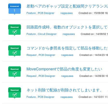
差動ペアのギャップ設定と配線間クリアランス
1
Feature
,
PCB Designer
nagasawa
Created on : 15/09/08 16
回路図作成時、複数のオブジェクトを選択して
Feature
,
Circuit Designer
nagasawa
Created on : 14/09/02 
コマンドから参照名を指定して部品を移動した
Request
,
PCB Designer
nagasawa
Created on : 14/04/23 1
MoveComponentで部品の角度も変更したい
Request
,
PCB Designer
nagasawa
Created on : 14/09/30 1
ネット削除で配線が削除されてしまいます。 
Feature
,
PCB Designer
nagasawa
Created on : 14/10/01 11