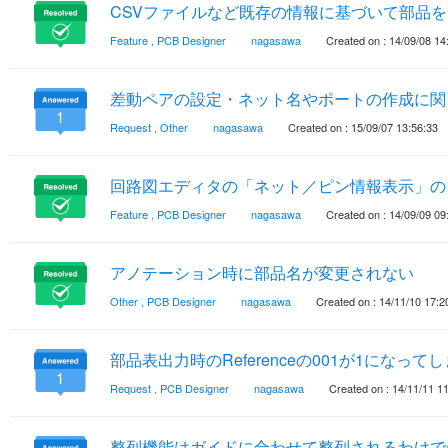
CSVファイルなど既存の情報に基づいて部品
Feature
,
PCB Designer
nagasawa
Created on : 14/09/08 14
差動ペアの設定・ネット名やポートの作成に関
1
Request
,
Other
nagasawa
Created on : 15/09/07 13:56:33
回路図エディタの「ネット／ピン情報表示」の
Feature
,
PCB Designer
nagasawa
Created on : 14/09/09 09
アノテーション時に部品名が変更されない
Other
,
PCB Designer
nagasawa
Created on : 14/11/10 17:2
部品表出力時のReferenceの001が1になっ
1
Request
,
PCB Designer
nagasawa
Created on : 14/11/11 1
整列機能はガイドに合わせて整列されるわけで