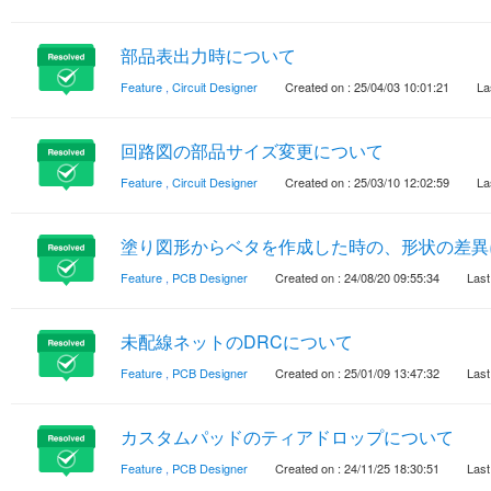
部品表出力時について
Feature
,
Circuit Designer
Created on : 25/04/03 10:01:21
La
回路図の部品サイズ変更について
Feature
,
Circuit Designer
Created on : 25/03/10 12:02:59
La
塗り図形からベタを作成した時の、形状の差異
Feature
,
PCB Designer
Created on : 24/08/20 09:55:34
Last
未配線ネットのDRCについて
Feature
,
PCB Designer
Created on : 25/01/09 13:47:32
Last
カスタムパッドのティアドロップについて
Feature
,
PCB Designer
Created on : 24/11/25 18:30:51
Last