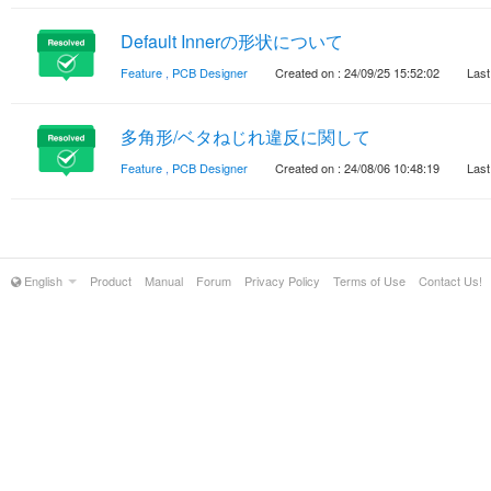
Default Innerの形状について
Feature
,
PCB Designer
Created on : 24/09/25 15:52:02
Last
多角形/ベタねじれ違反に関して
Feature
,
PCB Designer
Created on : 24/08/06 10:48:19
Last
English
Product
Manual
Forum
Privacy Policy
Terms of Use
Contact Us!