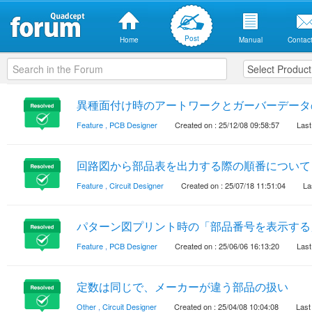
Post
Home
Manual
Contact
異種面付け時のアートワークとガーバーデータ
Feature
,
PCB Designer
Created on : 25/12/08 09:58:57
Last
回路図から部品表を出力する際の順番について
Feature
,
Circuit Designer
Created on : 25/07/18 11:51:04
La
パターン図プリント時の「部品番号を表示する
Feature
,
PCB Designer
Created on : 25/06/06 16:13:20
Last
定数は同じで、メーカーが違う部品の扱い
Other
,
Circuit Designer
Created on : 25/04/08 10:04:08
Last