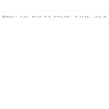
English
Product
Manual
Forum
Privacy Policy
Terms of Use
Contact Us!