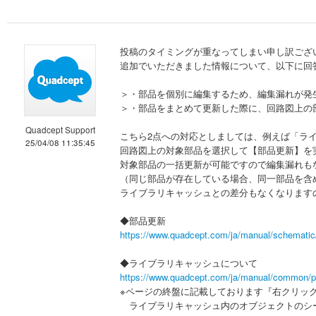
投稿のタイミングが重なってしまい申し訳ござ
追加でいただきました情報について、以下に回
＞・部品を個別に編集するため、編集漏れが発
＞・部品をまとめて更新した際に、回路図上の
Quadcept Support
こちら2点への対応としましては、例えば「ラ
25/04/08 11:35:45
回路図上の対象部品を選択して【部品更新】を
対象部品の一括更新が可能ですので編集漏れも
（同じ部品が存在している場合、同一部品を含
ライブラリキャッシュとの差分もなくなります
◆部品更新
https://www.quadcept.com/ja/manual/schematic
◆ライブラリキャッシュについて
https://www.quadcept.com/ja/manual/common/p
※ページの終盤に記載しております『右クリッ
ライブラリキャッシュ内のオブジェクトのシ