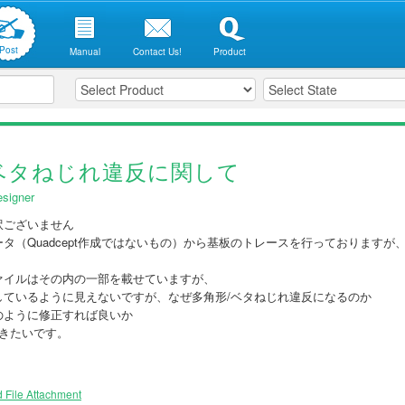
Post
Manual
Contact Us!
Product
ベタねじれ違反に関して
signer
訳ございません
タ（Quadcept作成ではないもの）から基板のトレースを行っておりますが
ァイルはその内の一部を載せていますが、
しているように見えないですが、なぜ多角形/ベタねじれ違反になるのか
のように修正すれば良いか
頂きたいです。
 File Attachment