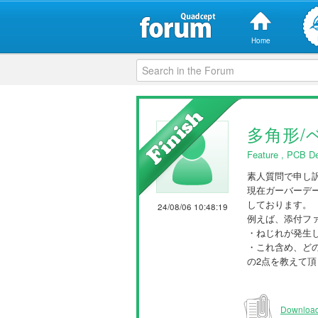
Home
多角形/
Feature
,
PCB De
素人質問で申し
現在ガーバーデー
しております。
24/08/06 10:48:19
例えば、添付フ
・ねじれが発生
・これ含め、ど
の2点を教えて
Download