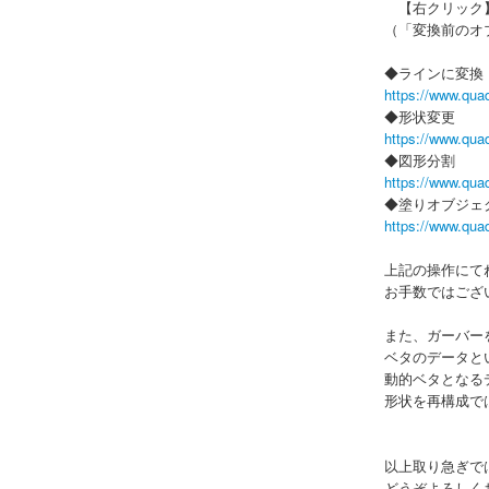
【右クリック】
（「変換前のオ
◆ラインに変換
https://www.qua
◆形状変更
https://www.qua
◆図形分割
https://www.qua
◆塗りオブジェ
https://www.qua
上記の操作にて
お手数ではござ
また、ガーバー
ベタのデータと
動的ベタとなる
形状を再構成で
以上取り急ぎで
どうぞよろしく