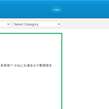
Login
、多角形/ベタねじれ違反が十数個発生