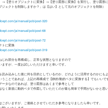
→【塗りオブジェクトに変換】→【塗り図形に変換】を実行し、塗り図形
ブジェクトを削除しますか？」は【はい】として元のオブジェクトを削除）
dcept.com/ja/manual/pcb/post-320
dcept.com/ja/manual/pcb/post-68
dcept.com/ja/manual/pcb/post-72
クトに変換
dcept.com/ja/manual/pcb/post-319
ねじれ部分を再構成し、正常な状態となりますので
いますが、一度お試しいただけますと幸いです。
を読み込みした後に何を目的としているのか、どのように活用するのかにも
いうことであれば、上記の再構成で【静的/動的ベタに変換する】でもいいで
データなのであれば、塗り図形はあくまで参考として
はなく新規に動的ベタで作図していただくのが最も簡単で手間がないかと思
はございますが、ご連絡とさせていただき参考になりましたら幸いです。
お願いいたします。