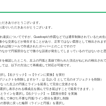
ただきありがとうございます。
お送りいただきありがとうございます。
れ違反についてですが、Quadceptの作図などでは通常制御されているため
微小な交差などが発生することがあり、正常ではない図形として検出されま
あれば他ツールで作成されたガーバーとのことですので
のなかで円弧部分などで微小な誤差が発生してしまっているのではないかと
タを確認したところ、左上の円弧と直線で削られた頂点がねじれの検出され
しては、以下の方法にて再構成して対応が可能です。
を選択し【右クリック】→【ラインに変換】を実行
ブジェクトを削除しますか？」は【はい】として元のオブジェクトを削除）
ンとなった左上の円弧とラインを延長して完全に交差させる
を選択し表示される構成点を掴んで引き延ばすことで延長できます。）
円弧とラインを選択し【右クリック】→【図形分割】を実施
た延長して伸びた不要な円弧/ライン部分を選択し削除
図形の形状に戻った輪郭（ラインと円弧）を選択し