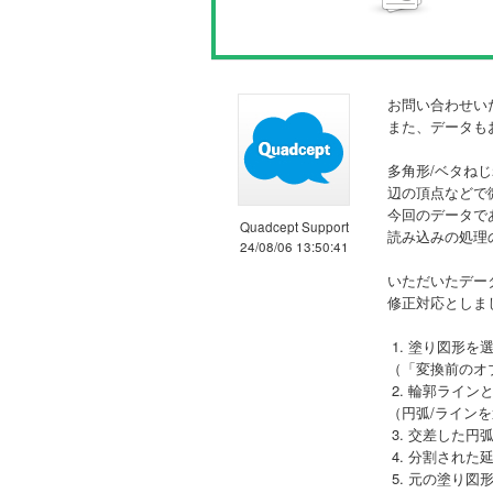
お問い合わせい
また、データも
多角形/ベタねじ
辺の頂点などで
今回のデータで
Quadcept Support
読み込みの処理
24/08/06 13:50:41
いただいたデー
修正対応としま
1. 塗り図形
（「変換前のオ
2. 輪郭ライ
（円弧/ライン
3. 交差した
4. 分割され
5. 元の塗り