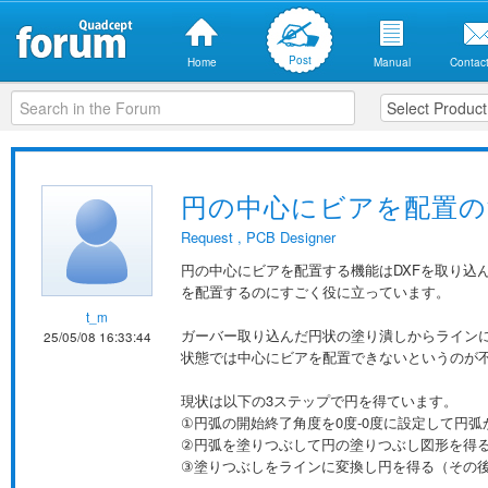
Post
Home
Manual
Contact
円の中心にビアを配置の
Request
,
PCB Designer
円の中心にビアを配置する機能はDXFを取り込
を配置するのにすごく役に立っています。
t_m
ガーバー取り込んだ円状の塗り潰しからライン
25/05/08 16:33:44
状態では中心にビアを配置できないというのが
現状は以下の3ステップで円を得ています。
①円弧の開始終了角度を0度-0度に設定して円
②円弧を塗りつぶして円の塗りつぶし図形を得
③塗りつぶしをラインに変換し円を得る（その後