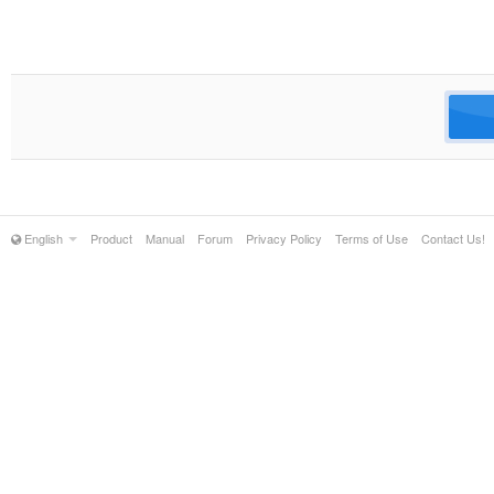
English
Product
Manual
Forum
Privacy Policy
Terms of Use
Contact Us!