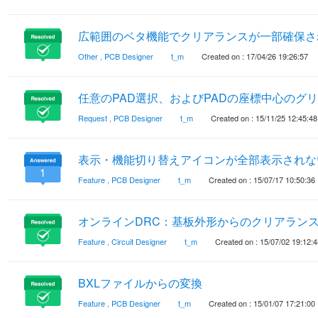
広範囲のベタ機能でクリアランスが一部確保さ
Other
,
PCB Designer
t_m
Created on : 17/04/26 19:26:57
任意のPAD選択、およびPADの座標中心のグ
Request
,
PCB Designer
t_m
Created on : 15/11/25 12:45:48
表示・機能切り替えアイコンが全部表示されな
1
Feature
,
PCB Designer
t_m
Created on : 15/07/17 10:50:36
オンラインDRC：基板外形からのクリアラン
Feature
,
Circuit Designer
t_m
Created on : 15/07/02 19:12:4
BXLファイルからの変換
Feature
,
PCB Designer
t_m
Created on : 15/01/07 17:21:00