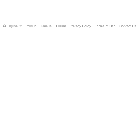
English
Product
Manual
Forum
Privacy Policy
Terms of Use
Contact Us!