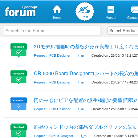
Post
Home
Manual
Contact
3Dモデル描画時の基板外形が実際より広くな
Request
,
PCB Designer
t_m
Created on : 26/05/13 12:21:27
CR-5000 Board Designerコンバートの
Request
,
PCB Designer
t_m
Created on : 26/02/17 17:48:23
円の中心にビアを配置の派生機能の要望(円弧の
3
Request
,
PCB Designer
t_m
Created on : 25/05/08 16:33:44
部品ウィンドウ内の部品ダブルクリックの挙動
Request
,
Circuit Designer
t_m
Created on : 18/09/18 14:57: