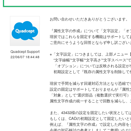
お問い合わせいただきありがとうございます。
『属性文字の作成』について「文字設定」「オ
現状ではこれらを固定する機能はサポートして
ご意向にそうような回答とならず申し訳ござい
Quadcept Support
※「文字設定」につきましては、上部メニュー
22/06/07 18:44:48
“文字線幅”“文字幅”“文字高さ”“文字スペース
「オプション」については反映される設定が
初期設定として『既存の属性文字を削除して
現状で手間を減らす回避対応方法となり恐縮で
設定の固定はサポートしておりませんが『属性
「対象」として“選択部品（複数選択で実行可）”“T
属性文字作成の統一することで回数を減らし、
また、43432様の設定を固定したい状況とし
もしくは、CADの初期設定として固定したいと
例えば、『属性文字の作成』で設定した内容を
今後の対応検討の参考としましてご教授いただ