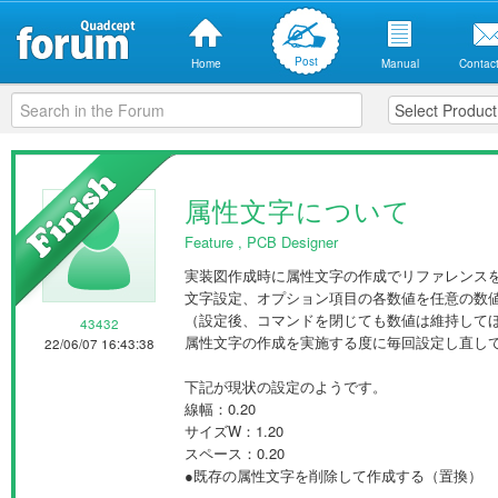
Post
Home
Manual
Contact
属性文字について
Feature
,
PCB Designer
実装図作成時に属性文字の作成でリファレンス
文字設定、オプション項目の各数値を任意の数
（設定後、コマンドを閉じても数値は維持して
43432
属性文字の作成を実施する度に毎回設定し直し
22/06/07 16:43:38
下記が現状の設定のようです。
線幅：0.20
サイズW：1.20
スペース：0.20
●既存の属性文字を削除して作成する（置換）