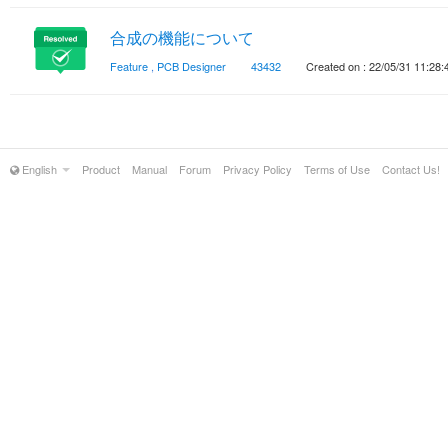
合成の機能について
Feature
,
PCB Designer
43432
Created on : 22/05/31 11:28:
English
Product
Manual
Forum
Privacy Policy
Terms of Use
Contact Us!