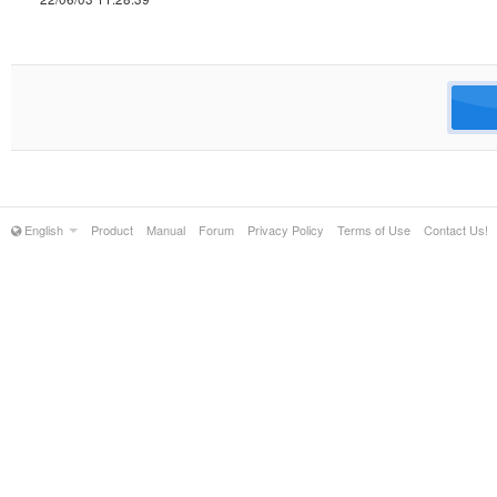
English
Product
Manual
Forum
Privacy Policy
Terms of Use
Contact Us!