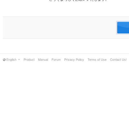
English
Product
Manual
Forum
Privacy Policy
Terms of Use
Contact Us!