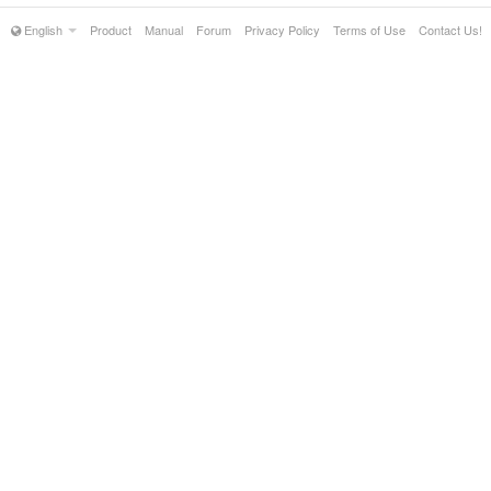
English
Product
Manual
Forum
Privacy Policy
Terms of Use
Contact Us!