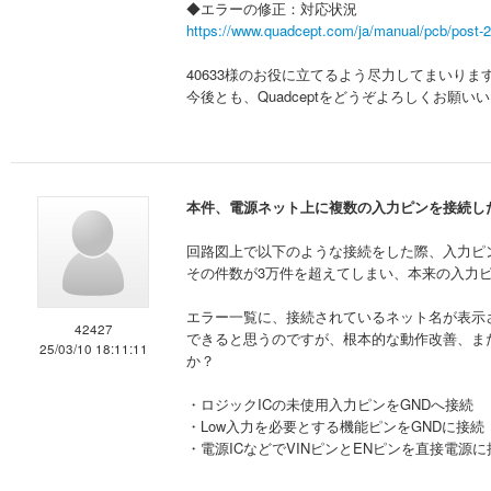
◆エラーの修正：対応状況
https://www.quadcept.com/ja/manual/pcb/post-
40633様のお役に立てるよう尽力してまいりま
今後とも、Quadceptをどうぞよろしくお願い
本件、電源ネット上に複数の入力ピンを接続し
回路図上で以下のような接続をした際、入力ピン
その件数が3万件を超えてしまい、本来の入力
エラー一覧に、接続されているネット名が表示
42427
できると思うのですが、根本的な動作改善、ま
25/03/10 18:11:11
か？
・ロジックICの未使用入力ピンをGNDへ接続
・Low入力を必要とする機能ピンをGNDに接続
・電源ICなどでVINピンとENピンを直接電源に