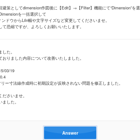
としてdimension作図後に【Edit】→【Filter】機能にて“Dimension”を
imensionを一括選択して
y」ウィンドウからLiln幅や文字サイズなど変更してくださいませ。
して恐縮ですが、よろしくお願いいたします。
ました。
ておりました内容について改善いたしました。
/03/19
.4
ー寸法線作成時に初期設定が反映されない問題を修正しました。
くださいませ。
いました。
Answer