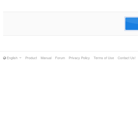
English
Product
Manual
Forum
Privacy Policy
Terms of Use
Contact Us!