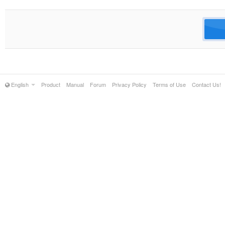
English
Product
Manual
Forum
Privacy Policy
Terms of Use
Contact Us!