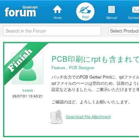
Post
Home
Manual
Contact
PCB印刷にrptも含まれ
Feature
,
PCB Designer
バッチ出力でのPCB Gerber Printに、rp
rptファイルのページは空白のため、以前のよう
設定などありましたら、ご教示いただけますと
54945
26/07/01 15:43:21
ご確認のほど、よろしくお願いいたします。
Download File Attachment