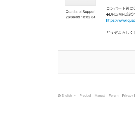
コンバート後にQ
Quadcept Support
◆DRC/MRC設定
26/06/03 10:02:04
https://www.qua
どうぞよろしく
English
Product
Manual
Forum
Privacy 