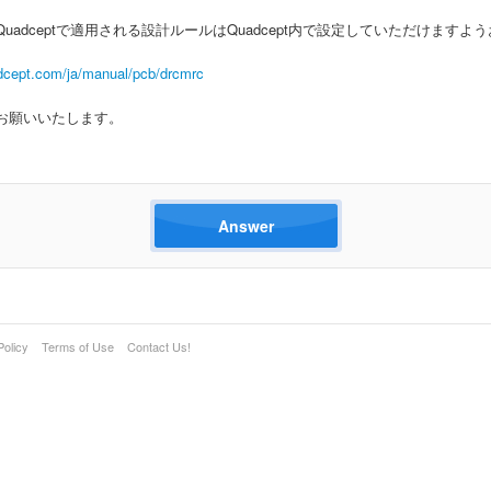
uadceptで適用される設計ルールはQuadcept内で設定していただけます
dcept.com/ja/manual/pcb/drcmrc
お願いいたします。
Answer
Policy
Terms of Use
Contact Us!