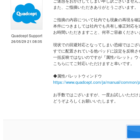
ご迷惑をおかけしてしまい申し訳ございません
また、ご指摘いただきありがとうございます。
ご指摘の内容について社内でも現象の再現を確
本件につきましては社内でも共有し修正対応を
お時間いただきますこと、何卒ご容赦ください
Quadcept Support
26/05/29 21:08:05
現状での回避対応となってしまい恐縮ではござ
すでに配置されている他パッドに設定を反映さ
一括反映ではないのですが『属性パレット』ウ
こちらにてご対応いただけますと幸いです。
◆属性パレットウィンドウ
https://www.quadcept.com/ja/manual/common/p
お手数ではございますが、一度お試しいただけ
どうぞよろしくお願いいたします。