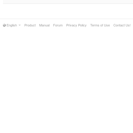
English
Product
Manual
Forum
Privacy Policy
Terms of Use
Contact Us!