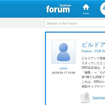
Home
ビルド
Feature
,
PCB De
ビルドアップ基板(1
スタックしたと
DRC設定値は、
oshiro
「編集」→「もの
26/05/24 17:19:58
第7層でも同様
これは、DRCの
画面キャプチャ
Download