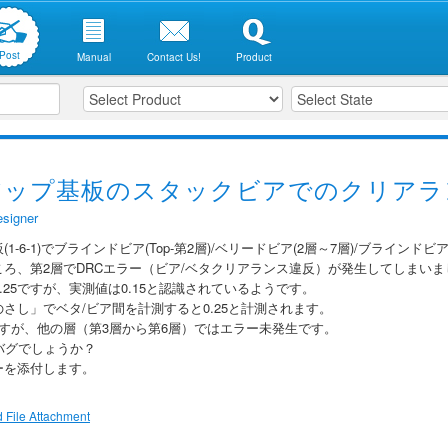
Post
Manual
Contact Us!
Product
アップ基板のスタックビアでのクリアラ
signer
-6-1)でブラインドビア(Top-第2層)/ベリードビア(2層～7層)/ブラインドビア(
ころ、第2層でDRCエラー（ビア/ベタクリアランス違反）が発生してしまい
0.25ですが、実測値は0.15と認識されているようです。
さし」でベタ/ビア間を計測すると0.25と計測されます。
ですが、他の層（第3層から第6層）ではエラー未発生です。
バグでしょうか？
ーを添付します。
 File Attachment