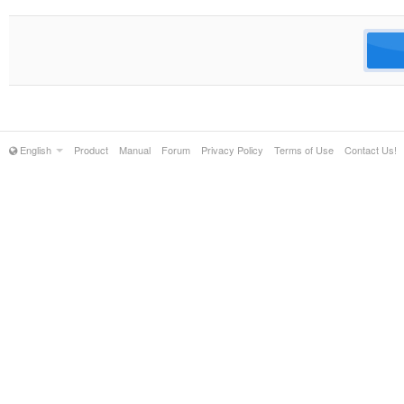
English
Product
Manual
Forum
Privacy Policy
Terms of Use
Contact Us!