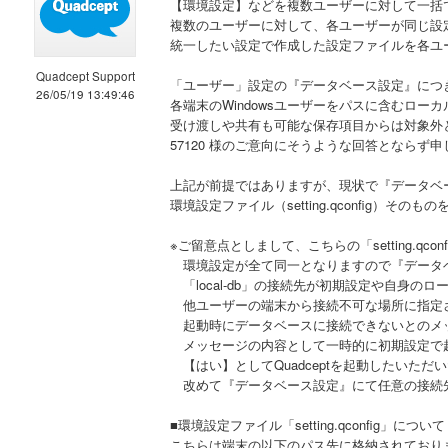
【環境設定】などを複数ユーザーに対して一括
複数のユーザーに対して、各ユーザーが同じ設定
統一したい設定で作成した設定ファイルを各ユ
Quadcept Support
「ユーザー」設定の『データベース設定』につきまし
26/05/19 13:49:46
各端末のWindowsユーザーをパスに含むロ
受け渡しや共有も可能な保存項目からは対象外
57120 様のご意向にそうような回答とならず
上記が前提ではありますが、現状で『データベ
環境設定ファイル（setting.qconfig）
※ご留意点としまして、こちらの「setting.qco
環境設定が全て同一となりますので『データベース
「local-db」の接続先が初期設定や自身のロ
他ユーザーの端末から接続不可な場所に指定
起動時にデータベースに接続できないとのメ
メッセージの内容として一時的に初期設定で
【はい】としてQuadceptを起動したいただ
改めて『データベース設定』にて任意の接続
■環境設定ファイル「setting.qconfig」について
こちらは端末の以下のパス先に格納されており