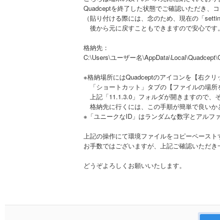
Quadceptを終了した状態でご確認いただ
（貼り付ける際には、念のため、現在の「setting
後から元に戻すこともできますので安心です
格納先：
C:\Users\ユーザー名\AppData\Local\Quadcept\Q
※格納場所にはQuadceptのアイコンを【右
「ショートカット」タブの【ファイルの場所
上記「11.1.3.0」フォルダが開きますので、そ
格納先に行くには、この手順が簡単で良いか
※「ユニークなID」はランダムな数字とアルフ
上記の操作にて環境ファイルをコピーペースト
お手数ではございますが、上記ご確認いただき
どうぞよろしくお願いいたします。