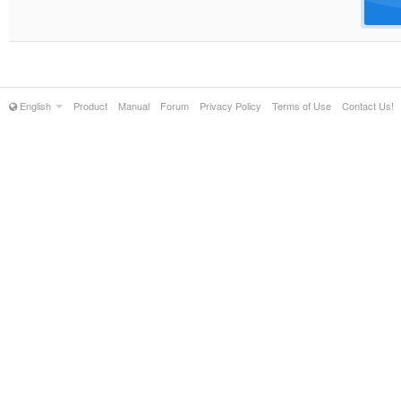
English
Product
Manual
Forum
Privacy Policy
Terms of Use
Contact Us!