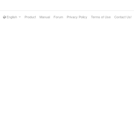
English
Product
Manual
Forum
Privacy Policy
Terms of Use
Contact Us!