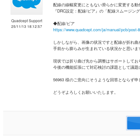
配線の線幅変更にともない滑らかに変更する動
『DRC設定：配線/ビア』の「配線スムージン
Quadcept Support
◆配線/ビア
25/11/13 18:12:57
https://www.quadcept.com/ja/manual/pcb/post-8
しかしながら、画像の状況ですと配線が折れ曲
手前から膨らみが生まれている状況かと思いま
現状では折り曲げ先から調整はサポートしてお
今後の機能拡張にて対応検討の課題として議題
56963 様のご意向にそうような回答とならず
どうぞよろしくお願いいたします。