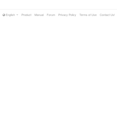
English
Product
Manual
Forum
Privacy Policy
Terms of Use
Contact Us!