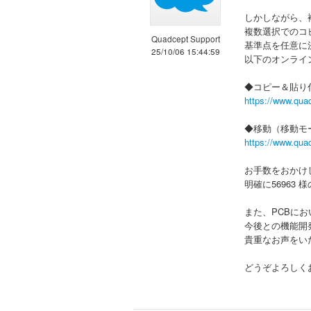
しかしながら、
複数選択でのコ
Quadcept Support
基準点を任意に
25/10/06 15:44:59
以下のオンライ
◆コピー＆貼り
https://www.qua
◆移動（移動モ
https://www.qua
お手数をおかけ
明確に5696
また、PCBに
今後との機能開
貴重なお声をい
どうぞよろしく