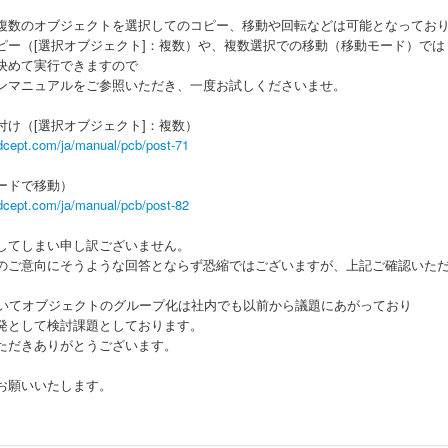
複数のオブジェクトを選択してのコピー、移動や回転などは可能となってお
ピー（[選択オブジェクト]：複数）や、複数選択での移動（移動モード）では
決めて実行できますので
ンマニュアルをご参照いただき、一度お試しくださいませ。
付け（[選択オブジェクト]：複数）
dcept.com/ja/manual/pcb/post-71
ードで移動）
dcept.com/ja/manual/pcb/post-82
してしまい申し訳ございません。
3 様のご意向にそうような回答とならず恐縮ではございますが、上記ご確認いた
おいてオブジェクトのグループ化は社内でも以前から議題にあがっており
発として検討課題としております。
ただきありがとうございます。
お願いいたします。