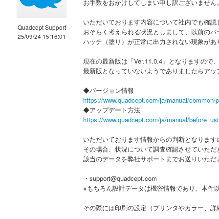
お手数をおかけしてしまい申し訳ございません
いただいております内容について社内でも確認
Quadcept Support
おそらく考えられる状況としまして、以前のバ
25/09/24 15:16:01
ハッチ（塗り）が正常に出力されない現象があ
現在の最新版は「Ver.11.0.4」となります
最新版となっていないようでありましたらアッ
◆バージョン情報
https://www.quadcept.com/ja/manual/common/p
◆アップデート方法
https://www.quadcept.com/ja/manual/before_usi
いただいております情報からの判断となりますの
その場合、状況について調査確認させていただ
該当のデータを弊社サポートまでお送りいただ
・support@quadcept.com
※もちろん設計データは機密情報であり、本件
その際には印刷の設定（プリンタやカラー、詳