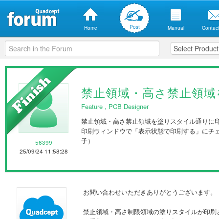
Post
Home
Manual
Contact
禁止領域・高さ禁止領域
Feature
,
PCB Designer
禁止領域・高さ禁止領域を塗りスタイル通りに
印刷ウィンドウで「表示状態で印刷する」にチ
子）
56399
25/09/24 11:58:28
お問い合わせいただきありがとうございます。
禁止領域・高さ制限領域の塗りスタイルが印刷