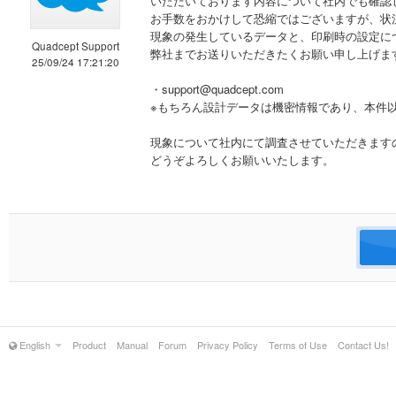
いただいております内容について社内でも確認
お手数をおかけして恐縮ではございますが、状
現象の発生しているデータと、印刷時の設定に
Quadcept Support
弊社までお送りいただきたくお願い申し上げま
25/09/24 17:21:20
・support@quadcept.com
※もちろん設計データは機密情報であり、本件
現象について社内にて調査させていただきます
どうぞよろしくお願いいたします。
English
Product
Manual
Forum
Privacy Policy
Terms of Use
Contact Us!