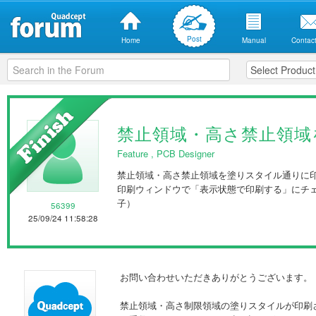
Post
Home
Manual
Contact
禁止領域・高さ禁止領域
Feature
,
PCB Designer
禁止領域・高さ禁止領域を塗りスタイル通りに
印刷ウィンドウで「表示状態で印刷する」にチ
子）
56399
25/09/24 11:58:28
お問い合わせいただきありがとうございます。
禁止領域・高さ制限領域の塗りスタイルが印刷