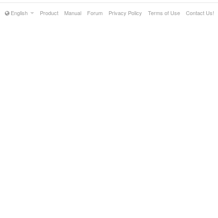
English
Product
Manual
Forum
Privacy Policy
Terms of Use
Contact Us!