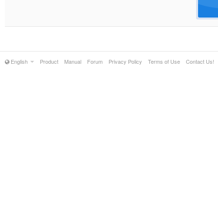
English
Product
Manual
Forum
Privacy Policy
Terms of Use
Contact Us!