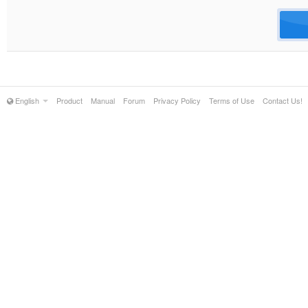
English
Product
Manual
Forum
Privacy Policy
Terms of Use
Contact Us!