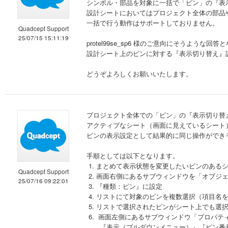
シンボル・部品を対象に一括で「ピン」の『表
設計シートにおいてはプロジェクト全体の部品
一括で行う動作はサポートしておりません。
Quadcept Support
25/07/15 15:11:19
protel99se_sp6 様のご意向にそうような
設計シート上のピンに対する『表示切り替え』
どうぞよろしくお願いいたします。
プロジェクト全体での「ピン」の『表示切り替
アクティブなシート（画面に見えているシート
ピンの表示設定として結果的に同じ操作ができ
手順としては以下となります。
1. まとめて表示状態を変更したいピンのある
Quadcept Support
2. 画面右側にあるサブウィンドウを「オブジ
25/07/16 09:22:01
3. 『種類：ピン』に設定
4. リストにて対象のピンを複数選択（項目名
5. リストで選択されたピンがシート上でも選
6. 画面左側にあるサブウィンドウ「プロパテ
『表示（プルダウンメニュー）』『ピン番号