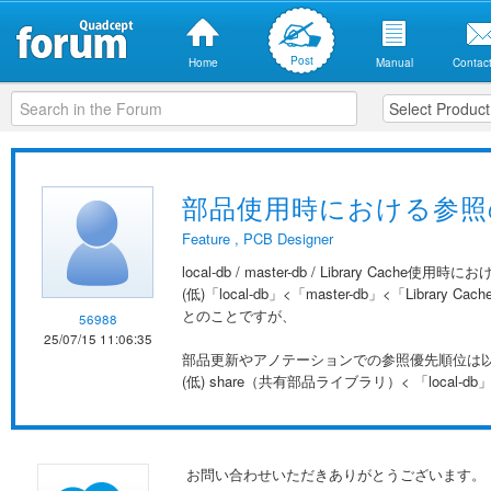
Post
Home
Manual
Contact
部品使用時における参照
Feature
,
PCB Designer
local-db / master-db / Library Cac
(低)「local-db」<「master-db」<「Libra
とのことですが、
56988
25/07/15 11:06:35
部品更新やアノテーションでの参照優先順位は
(低) share（共有部品ライブラリ）< 「local-db」<「
お問い合わせいただきありがとうございます。