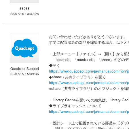
56988
25/07/15 13:37:28
お問い合わせいただきありがとうございます。
すでに配置済みの部品を編集する場合、以下と
・上部メニュー【ファイル】→【開く】から部
「local-db」「master-db」「share」
◆開く
Quadcept Support
https://www.quadcept.com/ja/manual/common/p
25/07/15 15:39:36
◆share（共有ライブラリ）を開く
https://www.quadcept.com/ja/manual/common/p
※share（共有ライブラリ）のオブジェクト
・Library Cacheを開いての編集は、Lib
◆ライブラキャッシュについて
https://www.quadcept.com/ja/manual/common/p
・設計シート上で配置されている部品を【ダブ
『部品』ダイアログにて「属性」や「ピン」