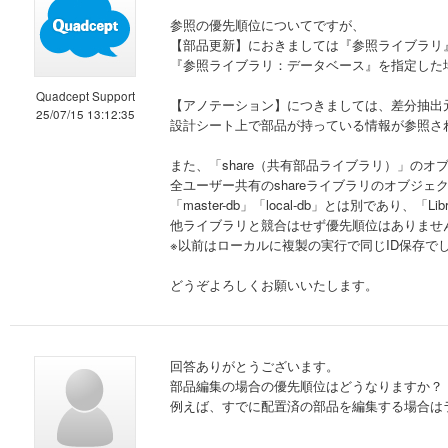
参照の優先順位についてですが、
【部品更新】におきましては『参照ライブラリ
『参照ライブラリ：データベース』を指定した場合、「
Quadcept Support
【アノテーション】につきましては、差分抽出
25/07/15 13:12:35
設計シート上で部品が持っている情報が参照さ
また、「share（共有部品ライブラリ）」のオ
全ユーザー共有のshareライブラリのオブジェ
「master-db」「local-db」とは別であり、「L
他ライブラリと競合はせず優先順位はありません。（
※以前はローカルに複製の実行で同じID保存で
どうぞよろしくお願いいたします。
回答ありがとうございます。
部品編集の場合の優先順位はどうなりますか？
例えば、すでに配置済の部品を編集する場合は