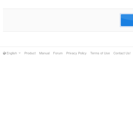
English
Product
Manual
Forum
Privacy Policy
Terms of Use
Contact Us!