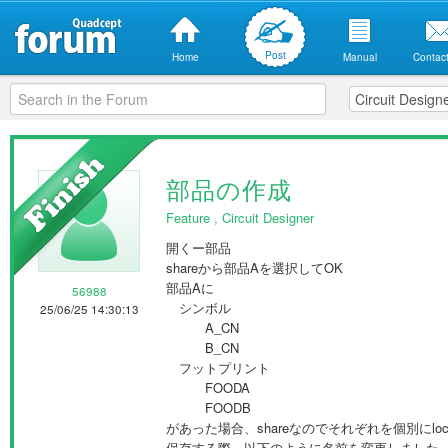
Post
Home
Manual
Contact
部品の作成
Feature
,
Circuit Designer
開くー部品
shareから部品Aを選択してOK
部品Aに
56988
シンボル
25/06/25 14:30:13
A_CN
B_CN
フットプリント
FOODA
FOODB
があった場合、shareなのでそれぞれを個別にlo
保存する際、以下のように名前を変更しました