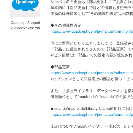
シンボル名の更新も【部品更新】にて更新され
基本的に【部品更新】ではどの情報も参照先ラ
更新の除外対象として“その他属性設定”は回路
Quadcept Support
◆その他属性設定
25/06/25 14:01:39
https://www.quadcept.com/ja/manual/common/p
他にご留意いただく点としましては、登録済みの
「部品」に反映されませんので【部品更新】で
※“ピン情報”は「部品」での設定内容が優先さ
◆部品更新
https://www.quadcept.com/ja/manual/schematic
※オプションとして回路図上の部品が持つ「ピ
また、「参照ライブラリ：データベース」を指
優先順位として“master-db”>“local-db
◆local-db/master-db/Library Cach
https://www.quadcept.com/ja/manual/common/p
上記についてご確認いただき、一度お試しいた