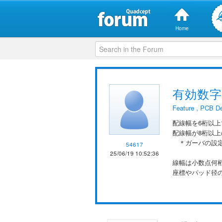
Home
有効数
Feature
,
PCB De
配線幅を6桁以上
配線幅が8桁以
＊ガーバの設定
54617
25/06/19 10:52:36
線幅は小数点何
座標やパッド径