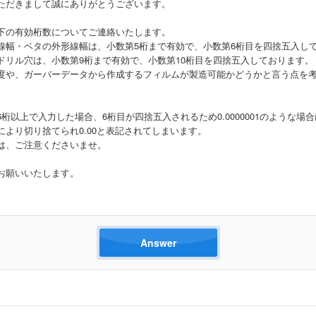
ただきまして誠にありがとうございます。
下の有効桁数についてご連絡いたします。
線幅・ベタの外形線幅は、小数第5桁まで有効で、小数第6桁目を四捨五入し
ドリル穴は、小数第9桁まで有効で、小数第10桁目を四捨五入しております。
度や、ガーバーデータから作成するフィルムが製造可能かどうかと言う点を
桁以上で入力した場合、6桁目が四捨五入されるため0.0000001のような場
により切り捨てられ0.00と表記されてしまいます。
は、ご注意くださいませ。
お願いいたします。
Answer