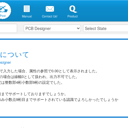
Post
Manual
Contact Us!
Product
字について
signer
で入力した場合、属性の参照で0.00として表示されました。
上の場合は線幅0として扱われ、出力不可でした。
は整数部4桁小数部9桁の設定でした。
桁までサポートしておりますでしょうか。
のみ小数点9桁目までサポートされている認識でよろしかったでしょうか