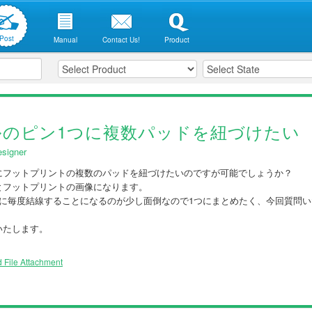
Post
Manual
Contact Us!
Product
ルのピン1つに複数パッドを紐づけたい
signer
にフットプリントの複数のパッドを紐づけたいのですが可能でしょうか？
とフットプリントの画像になります。
分に毎度結線することになるのが少し面倒なので1つにまとめたく、今回質問
いたします。
 File Attachment