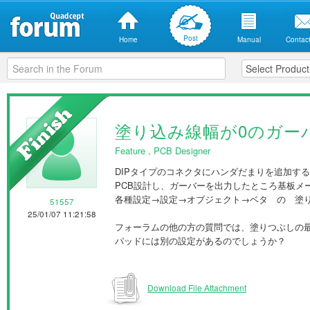
Post
Home
Manual
Contact
塗り込み線幅が0のガー
Feature
,
PCB Designer
DIPタイプのコネクタにハンダだまりを追加す
PCB設計し、ガーバーを出力したところ基板メ
各種設定→設定→オブジェクト→ベタ の 塗り
51557
25/01/07 11:21:58
フォーラムの他の方の質問では、塗りつぶしの最
パッドには別の設定があるのでしょうか？
Download File Attachment