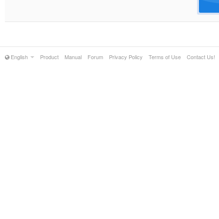
English
Product
Manual
Forum
Privacy Policy
Terms of Use
Contact Us!