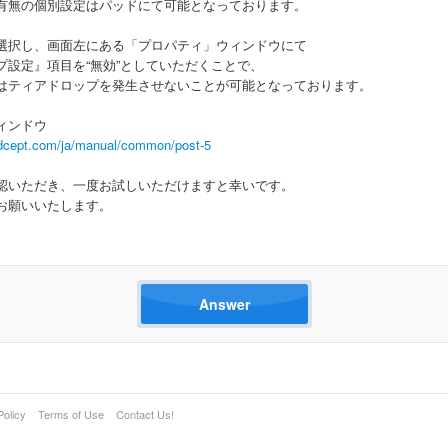
有無の個別設定はパッドにて可能となっております。
選択し、画面左にある「プロパティ」ウィンドウにて
プ設定』項目を“無効”としていただくことで、
はティアドロップを発生させないことが可能となっております。
ィンドウ
dcept.com/ja/manual/common/post-5
認いただき、一度お試しいただけますと幸いです。
お願いいたします。
Answer
Policy
Terms of Use
Contact Us!