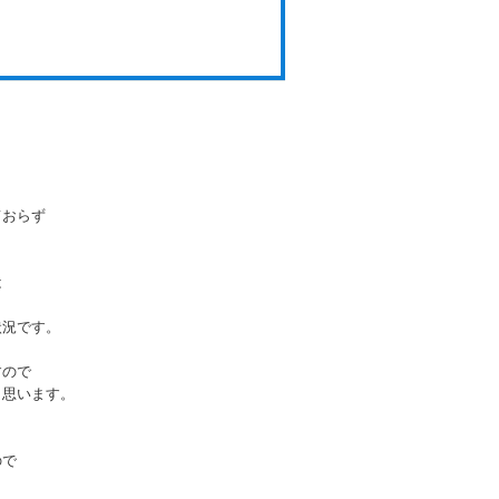
ておらず
は
状況です。
すので
と思います。
ので