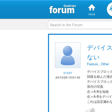
Home
デバイス
ない
Feature
,
Other
デバイスブロッ
51237
回路を組んだ場合
24/10/29 10:01:42
デバイスブロッ
添付の写真
左＝A-Bを短絡
右＝A-Bをデバ
これは設定漏れ