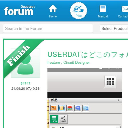
Post
Home
Manual
Contact
USERDATはどこのフ
Feature
,
Circuit Designer
54747
24/09/20 07:40:36