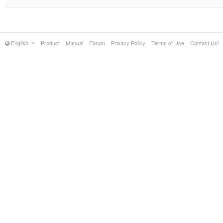
English
Product
Manual
Forum
Privacy Policy
Terms of Use
Contact Us!