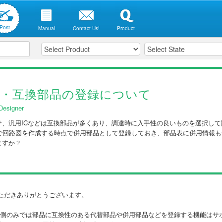
Post
Manual
Contact Us!
Product
品・互換部品の登録について
 Designer
サ、汎用ICなどは互換部品が多くあり、調達時に入手性の良いものを選択し
Designerで回路図を作成する時点で併用部品として登録しておき、部品表に併用
ますか？
ただきありがとうございます。
tのCAD側のみでは部品に互換性のある代替部品や併用部品などを登録する機能は