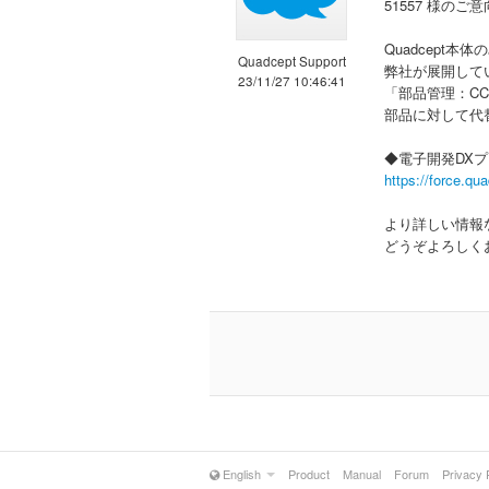
51557 様の
Quadcept
Quadcept Support
弊社が展開してい
23/11/27 10:46:41
「部品管理：CCM（
部品に対して代
◆電子開発DXプラ
https://force.qu
より詳しい情報
どうぞよろしく
English
Product
Manual
Forum
Privacy 