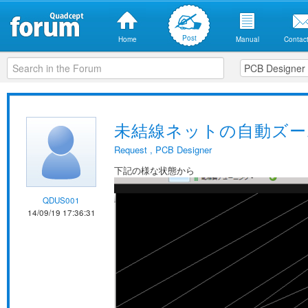
Post
Home
Manual
Contact
未結線ネットの自動ズー
Request
,
PCB Designer
下記の様な状態から
QDUS001
14/09/19 17:36:31