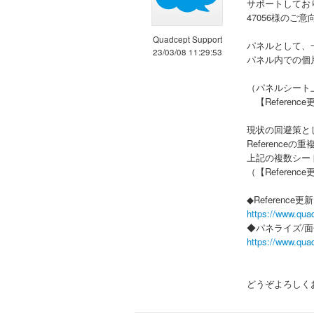
サポートしてお
47056様のご
Quadcept Support
パネルとして、
23/03/08 11:29:53
パネル内での個
（パネルシート
【Referen
現状の回避策とし
Referenc
上記の複数シー
（【Refere
◆Reference更新
https://www.qua
◆パネライズ/
https://www.qua
どうぞよろしく