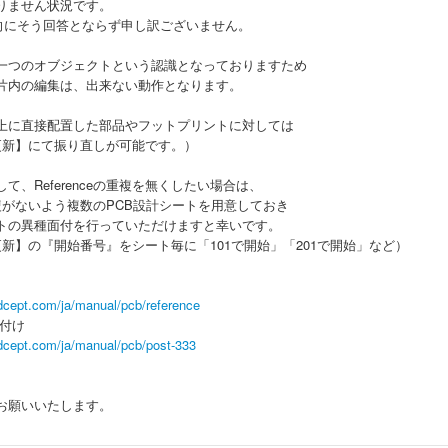
りません状況です。
意向にそう回答とならず申し訳ございません。
一つのオブジェクトという認識となっておりますため
片内の編集は、出来ない動作となります。
上に直接配置した部品やフットプリントに対しては
ce更新】にて振り直しが可能です。）
て、Referenceの重複を無くしたい場合は、
eの重複がないよう複数のPCB設計シートを用意しておき
トの異種面付を行っていただけますと幸いです。
nce更新】の『開始番号』をシート毎に「101で開始」「201で開始」など）
dcept.com/ja/manual/pcb/reference
面付け
dcept.com/ja/manual/pcb/post-333
お願いいたします。