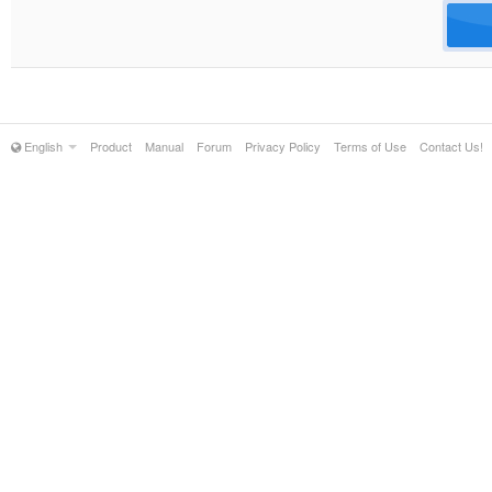
English
Product
Manual
Forum
Privacy Policy
Terms of Use
Contact Us!