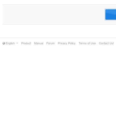
English
Product
Manual
Forum
Privacy Policy
Terms of Use
Contact Us!