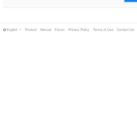
English
Product
Manual
Forum
Privacy Policy
Terms of Use
Contact Us!