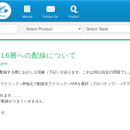
Post
Manual
Contact Us!
Product
らL6層への配線について
gner
まで配線する際におかしな現象（下記）があります、これは何か設定の問題でし
点でクリック→B地点で配線完了クリック→VIAを選択（プロパティで）→”L”
されます。。。
か配線がうまくいきません。
ます。