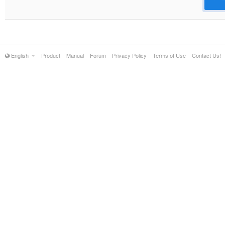
English
Product
Manual
Forum
Privacy Policy
Terms of Use
Contact Us!