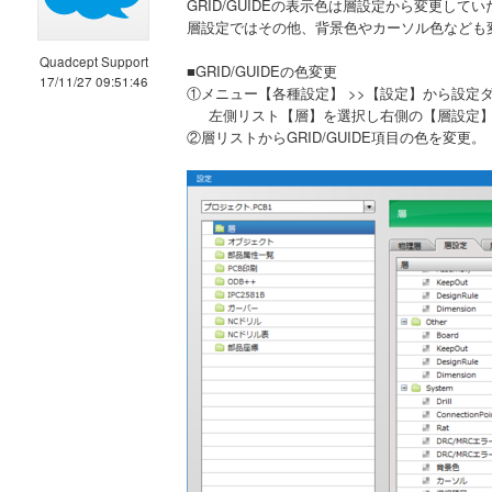
GRID/GUIDEの表示色は層設定から変更して
層設定ではその他、背景色やカーソル色なども変
Quadcept Support
■GRID/GUIDEの色変更
17/11/27 09:51:46
①メニュー【各種設定】 >>【設定】から設定
左側リスト【層】を選択し右側の【層設定】
②層リストからGRID/GUIDE項目の色を変更。