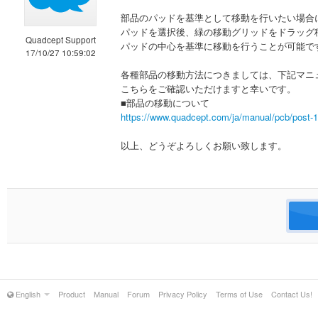
部品のパッドを基準として移動を行いたい場合
パッドを選択後、緑の移動グリッドをドラッグ
Quadcept Support
パッドの中心を基準に移動を行うことが可能で
17/10/27 10:59:02
各種部品の移動方法につきましては、下記マニ
こちらをご確認いただけますと幸いです。
■部品の移動について
https://www.quadcept.com/ja/manual/pcb/post-
以上、どうぞよろしくお願い致します。
English
Product
Manual
Forum
Privacy Policy
Terms of Use
Contact Us!